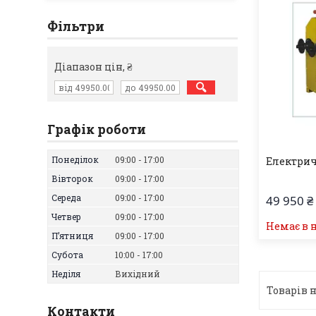
Фільтри
Діапазон цін, ₴
Графік роботи
Понеділок
09:00
17:00
Електрич
Вівторок
09:00
17:00
Середа
09:00
17:00
49 950 ₴
Четвер
09:00
17:00
Немає в 
Пʼятниця
09:00
17:00
Субота
10:00
17:00
Неділя
Вихідний
Контакти