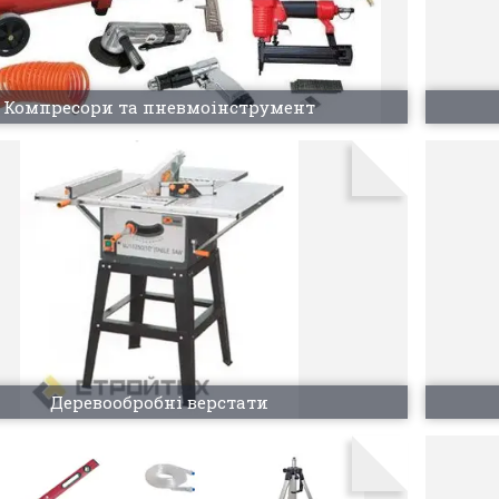
Компресори та пневмоінструмент
Деревообробні верстати