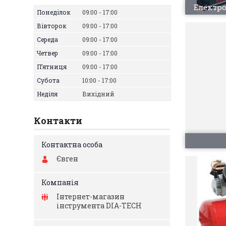
Електр
Понеділок
09:00
17:00
Вівторок
09:00
17:00
Середа
09:00
17:00
Четвер
09:00
17:00
Пʼятниця
09:00
17:00
Субота
10:00
17:00
Неділя
Вихідний
Контакти
Євген
Інтернет-магазин
інструмента DIA-TECH