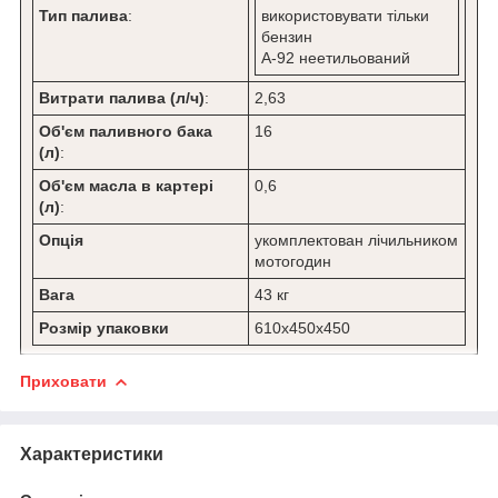
Тип палива
:
використовувати тільки
бензин
А-92 неетильований
Витрати палива (л/ч)
:
2,63
Об'єм паливного бака
16
(л)
:
Об'єм масла в картері
0,6
(л)
:
Опція
укомплектован лічильником
мотогодин
Вага
43 кг
Розмір упаковки
610х450х450
Приховати
Характеристики