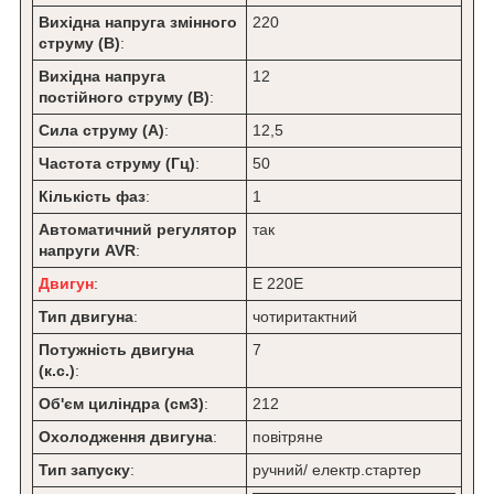
Вихідна напруга змінного
220
струму (В)
:
Вихідна напруга
12
постійного струму (В)
:
Сила струму (А)
:
12,5
Частота струму (Гц)
:
50
Кількість фаз
:
1
Автоматичний регулятор
так
напруги AVR
:
Двигун
:
Е 220Е
Тип двигуна
:
чотиритактний
Потужність двигуна
7
(к.с.)
:
Об'єм циліндра (см3)
:
212
Охолодження двигуна
:
повітряне
Тип запуску
:
ручний/ електр.стартер