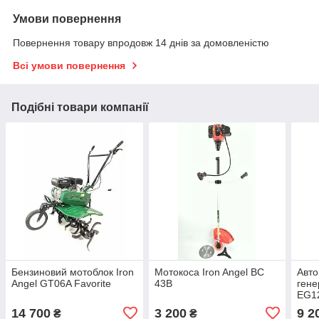
Умови повернення
Повернення товару впродовж 14 днів за домовленістю
Всі умови повернення
Подібні товари компанії
Бензиновий мотоблок Iron
Мотокоса Iron Angel BC
Авто
Angel GT06A Favorite
43B
гене
EG12
14 700
3 200
9 2
₴
₴