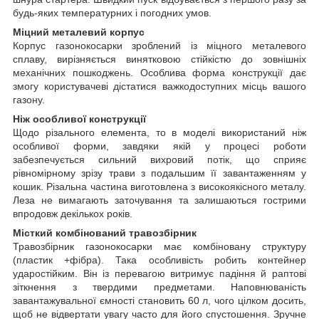
будь-яких температурних і погодних умов.
Міцний металевий корпус
Корпус газонокосарки зроблений із міцного металевого
сплаву, вирізняється винятковою стійкістю до зовнішніх
механічних пошкоджень. Особлива форма конструкції дає
змогу користувачеві дістатися важкодоступних місць вашого
газону.
Ніж особливої конструкції
Щодо різального елемента, то в моделі використаний ніж
особливої форми, завдяки якій у процесі роботи
забезпечується сильний вихровий потік, що сприяє
рівномірному зрізу трави з подальшим її завантаженням у
кошик. Різальна частина виготовлена з високоякісного металу.
Леза не вимагають заточування та залишаються гострими
впродовж декількох років.
Місткий комбінований травозбірник
Травозбірник газонокосарки має комбіновану структуру
(пластик +фібра). Така особливість робить контейнер
ударостійким. Він із перевагою витримує падіння й раптові
зіткнення з твердими предметами. Наповнюваність
завантажувальної ємності становить 60 л, чого цілком досить,
щоб не відвертати увагу часто для його спустошення. Зручне