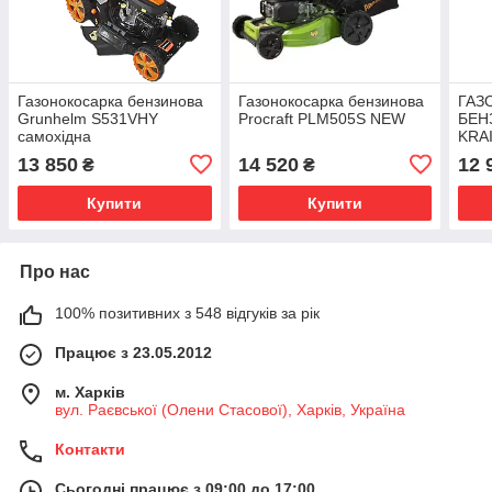
Газонокосарка бензинова
Газонокосарка бензинова
ГАЗ
Grunhelm S531VHY
Procraft PLM505S NEW
БЕН
самохідна
KRA
SRM
13 850
14 520
12 
₴
₴
(СА
ПРИ
Купити
Купити
Про нас
100% позитивних з 548 відгуків за рік
Працює з 23.05.2012
м. Харків
вул. Раєвської (Олени Стасової), Харків, Україна
Контакти
Сьогодні працює з 09:00 до 17:00