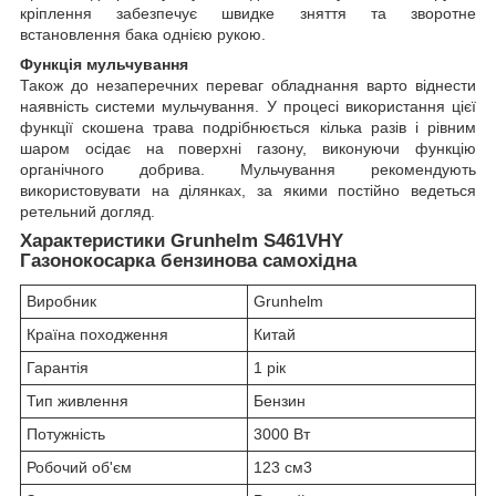
кріплення забезпечує швидке зняття та зворотне
встановлення бака однією рукою.
Функція мульчування
Також до незаперечних переваг обладнання варто віднести
наявність системи мульчування. У процесі використання цієї
функції скошена трава подрібнюється кілька разів і рівним
шаром осідає на поверхні газону, виконуючи функцію
органічного добрива. Мульчування рекомендують
використовувати на ділянках, за якими постійно ведеться
ретельний догляд.
Характеристики Grunhelm S461VHY
Газонокосарка бензинова самохідна
Виробник
Grunhelm
Країна походження
Китай
Гарантія
1 рік
Тип живлення
Бензин
Потужність
3000 Вт
Робочий об'єм
123 см3