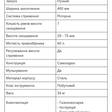
Запуск
Ручний
Ширина захоплення
460 мм
Система стриження
Роторна
Кількість рівнів висоти
7
скошування
Висота скошування
28 - 75 мм
Місткість травозбірника
60 л
Регулювання висоти
Да
стриження
Конструкція
Самохідна
Мульчування
Да
Матеріал корпусу
Сталь
Клас інструмента
Побутовий
Вага
34 кг
Комплектація
- Газонокосарка
- Інструкція
- Гарантійний талон