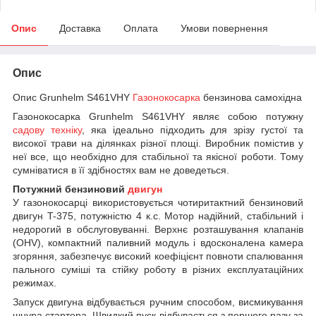
Опис
Доставка
Оплата
Умови повернення
Опис
Опис Grunhelm S461VHY
Газонокосарка
бензинова самохідна
Газонокосарка Grunhelm S461VHY являє собою потужну
садову техніку
, яка ідеально підходить для зрізу густої та
високої трави на ділянках різної площі. Виробник помістив у
неї все, що необхідно для стабільної та якісної роботи. Тому
сумніватися в її здібностях вам не доведеться.
Потужний бензиновий
двигун
У газонокосарці використовується чотиритактний бензиновий
двигун T-375, потужністю 4 к.с. Мотор надійний, стабільний і
недорогий в обслуговуванні. Верхнє розташування клапанів
(ОНV), компактний паливний модуль і вдосконалена камера
згоряння, забезпечує високий коефіцієнт повноти спалювання
пального суміші та стійку роботу в різних експлуатаційних
режимах.
Запуск двигуна відбувається ручним способом, висмикування
шнура стартера. Швидкий пуск відбувається з першого разу за