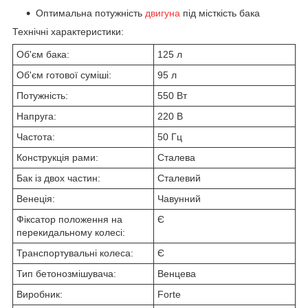
Оптимальна потужність
двигуна
під місткість бака
Технічні характеристики:
Об'єм бака:
125 л
Об'єм готової суміші:
95 л
Потужність:
550 Вт
Напруга:
220 В
Частота:
50 Гц
Конструкція рами:
Сталева
Бак із двох частин:
Сталевий
Венеція:
Чавунний
Фіксатор положення на
Є
перекидальному колесі:
Транспортувальні колеса:
Є
Тип бетонозмішувача:
Венцева
Виробник:
Forte