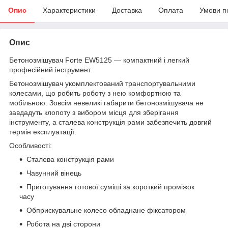
Опис
Характеристики
Доставка
Оплата
Умови п
Опис
Бетонозмішувач Forte EW5125 — компактний і легкий
професійний інструмент
Бетонозмішувач укомплектований транспортувальними
колесами, що робить роботу з нею комфортною та
мобільною. Зовсім невеликі габарити бетонозмішувача не
завдадуть клопоту з вибором місця для зберігання
інструменту, а сталева конструкція рами забезпечить довгий
термін експлуатації.
Особливості:
Сталева конструкція рами
Чавунний вінець
Приготування готової суміші за короткий проміжок
часу
Обприскувальне колесо обладнане фіксатором
Робота на дві сторони