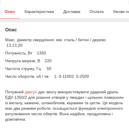
Опис
Характеристики
Доставка
Оплата
Умови п
Опис
Макс. діаметр свердління, мм: сталь / бетон / дерево
13,13,20
Потужність, Вт 1350
Напруга мережі, В 220
Частота струму, Гц 50
Число оборотів, об / хв 1: 0-11002: 0-2500
Потужний
двигун
дає змогу використовувати ударний дриль
ЕДУ-1350/2 для різання отворів у твердих і щільних поверхнях
із металу, каменю, шлакоблоків, кераміки та цегли. Ця модель
має два режими роботи, оснащується функцією електронного
регулювання числа обертів. Вона надійна, продуктивна і
довговічна.