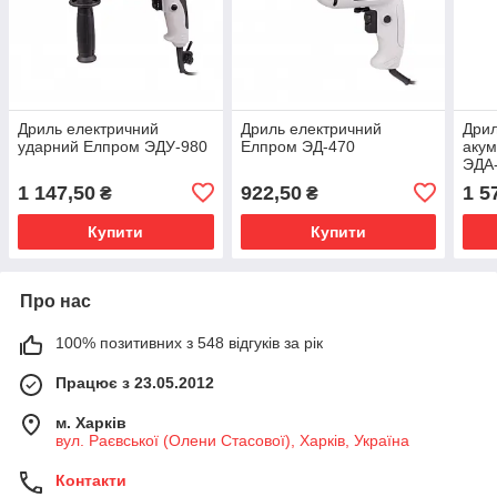
Дриль електричний
Дриль електричний
Дрил
ударний Елпром ЭДУ-980
Елпром ЭД-470
аку
ЭДА-
1 147,50
922,50
1 5
₴
₴
Купити
Купити
Про нас
100% позитивних з 548 відгуків за рік
Працює з 23.05.2012
м. Харків
вул. Раєвської (Олени Стасової), Харків, Україна
Контакти