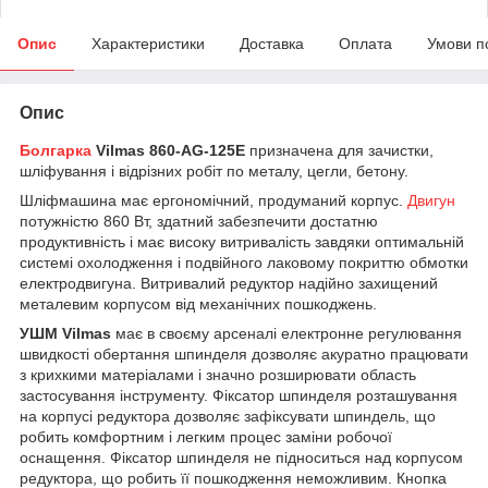
Опис
Характеристики
Доставка
Оплата
Умови п
Опис
Болгарка
Vilmas 860-AG-125E
призначена для зачистки,
шліфування і відрізних робіт по металу, цегли, бетону.
Шліфмашина має ергономічний, продуманий корпус.
Двигун
потужністю 860 Вт, здатний забезпечити достатню
продуктивність і має високу витривалість завдяки оптимальній
системі охолодження і подвійного лаковому покриттю обмотки
електродвигуна. Витривалий редуктор надійно захищений
металевим корпусом від механічних пошкоджень.
УШМ Vilmas
має в своєму арсеналі електронне регулювання
швидкості обертання шпинделя дозволяє акуратно працювати
з крихкими матеріалами і значно розширювати область
застосування інструменту. Фіксатор шпинделя розташування
на корпусі редуктора дозволяє зафіксувати шпиндель, що
робить комфортним і легким процес заміни робочої
оснащення. Фіксатор шпинделя не підноситься над корпусом
редуктора, що робить її пошкодження неможливим. Кнопка