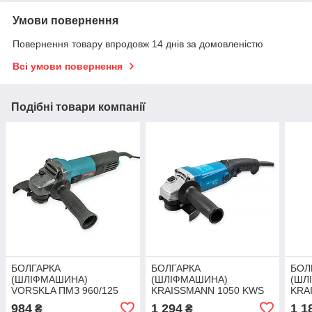
Умови повернення
Повернення товару впродовж 14 днів за домовленістю
Всі умови повернення
Подібні товари компанії
БОЛГАРКА
БОЛГАРКА
БОЛ
(ШЛІФМАШИНА)
(ШЛІФМАШИНА)
(ШЛ
VORSKLA ПМЗ 960/125
KRAISSMANN 1050 KWS
KRA
125EC
125
984
1 294
1 1
₴
₴