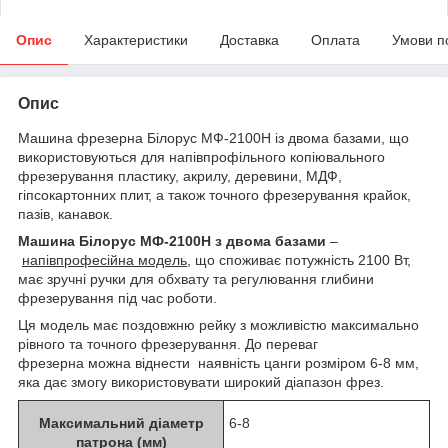
Опис
Характеристики
Доставка
Оплата
Умови п
Опис
Машина фрезерна Білорус МФ-2100Н із двома базами, що
використовуються для напівпрофільного копіювального
фрезерування пластику, акрилу, деревини, МДФ,
гіпсокартонних плит, а також точного фрезерування крайок,
пазів, канавок.
Машина Білорус МФ-2100Н з двома базами
–
напівпрофесійна модель
, що споживає потужність 2100 Вт,
має зручні ручки для обхвату та регулювання глибини
фрезерування під час роботи.
Ця модель має поздовжню рейку з можливістю максимально
рівного та точного фрезерування. До переваг
фрезерна можна віднести наявність цанги розміром 6-8 мм,
яка дає змогу використовувати широкий діапазон фрез.
Максимальний діаметр
6-8
патрона (мм)