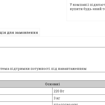
У компанії підключ
купити будь-який т
ція для замовлення
система підтримки потужності під навантаженням
Основні
220 Вт
3 кг