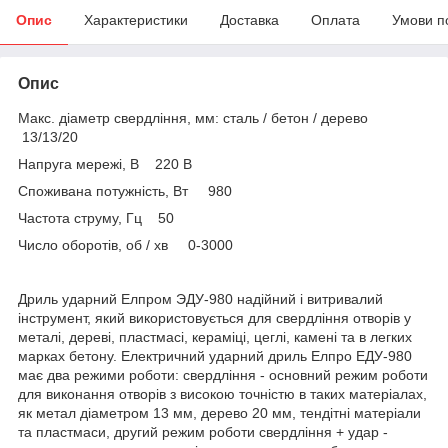
Опис
Характеристики
Доставка
Оплата
Умови п
Опис
Макс. діаметр свердління, мм: сталь / бетон / дерево
13/13/20
Напруга мережі, В 220 В
Споживана потужність, Вт 980
Частота струму, Гц 50
Число оборотів, об / хв 0-3000
Дриль ударний Елпром ЭДУ-980 надійний і витривалий
інструмент, який використовується для свердління отворів у
металі, дереві, пластмасі, кераміці, цеглі, камені та в легких
марках бетону. Електричний ударний дриль Елпро ЕДУ-980
має два режими роботи: свердління - основний режим роботи
для виконання отворів з високою точністю в таких матеріалах,
як метал діаметром 13 мм, дерево 20 мм, тендітні матеріали
та пластмаси, другий режим роботи свердління + удар -