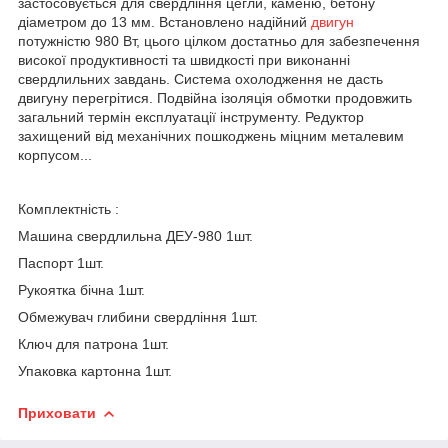
застосовується для свердління цегли, каменю, бетону
діаметром до 13 мм. Встановлено надійний
двигун
потужністю 980 Вт, цього цілком достатньо для забезпечення
високої продуктивності та швидкості при виконанні
свердлильних завдань. Система охолодження не дасть
двигуну перегрітися. Подвійна ізоляція обмотки продовжить
загальний термін експлуатації інструменту. Редуктор
захищений від механічних пошкоджень міцним металевим
корпусом...
Комплектність :
Машина свердлильна ДЕУ-980 1шт.
Паспорт 1шт.
Рукоятка бічна 1шт.
Обмежувач глибини свердління 1шт.
Ключ для патрона 1шт.
Упаковка картонна 1шт.
Приховати