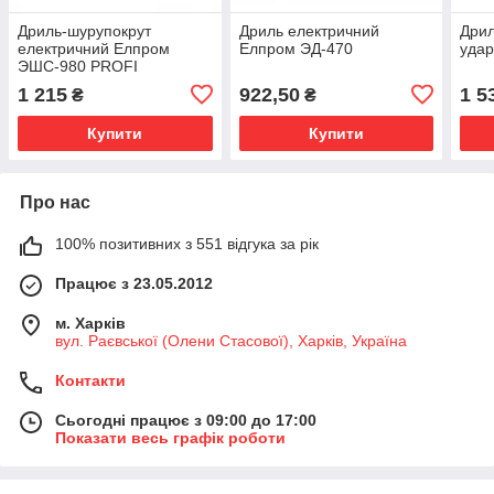
Дриль-шурупокрут
Дриль електричний
Дрил
електричний Елпром
Елпром ЭД-470
уда
ЭШС-980 PROFI
1 215
922,50
1 5
₴
₴
Купити
Купити
Про нас
100% позитивних з 551 відгука за рік
Працює з 23.05.2012
м. Харків
вул. Раєвської (Олени Стасової), Харків, Україна
Контакти
Сьогодні працює з 09:00 до 17:00
Показати весь графік роботи