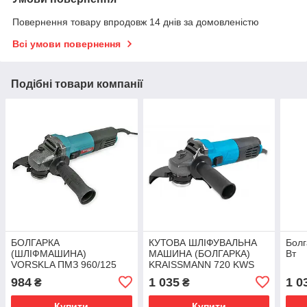
Повернення товару впродовж 14 днів за домовленістю
Всі умови повернення
Подібні товари компанії
БОЛГАРКА
КУТОВА ШЛІФУВАЛЬНА
Болг
(ШЛІФМАШИНА)
МАШИНА (БОЛГАРКА)
Вт
VORSKLA ПМЗ 960/125
KRAISSMANN 720 KWS
125
984
1 035
1 0
₴
₴
Купити
Купити