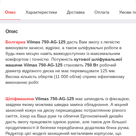
Опис
Характеристики
Доставка
Оплата
Умови п
Опис
Болгарка
Vilmas 750-AG-125
дасть Вам змогу з легкістю
виконувати зачисні, відрізні, а також шліфувальні роботи в
будь-яких місцях навіть важкодоступних із максимальним
комфортом і точністю. Потужність
кутової шліфувальної
машини Vilmas 750-AG-125
становить
750 Вт
робочий
діаметр відрізного диска не має перевищувати 125 мм.
Висока кількість обертів (11 000 об/хв) сприяє ефективному
виконанню робіт.
Шліфмашина
Vilmas 750-AG-125
має шпиндель із фіксацією,
завдяки якому можлива швидка заміна обладнання. А міцний
захисний кожух на диску перешкоджає потраплянню різного
сміття, іскор на Ваші руки та обличчя.Ергономічний дизайн
дасть змогу працювати однією рукою, але також для більшої
продуктивності й безпеки передбачена додаткова бічна ручка.
Редуктор цієї моделі захищений металевим корпусом, що