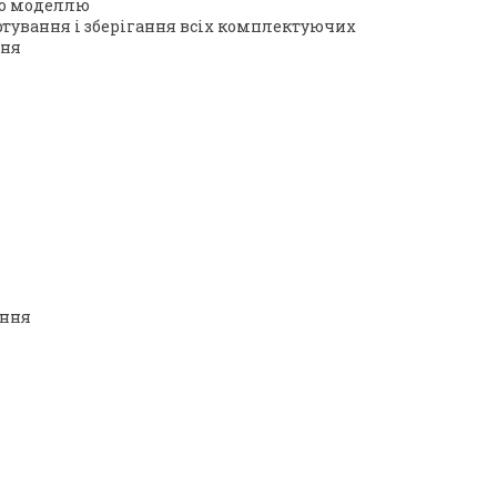
єю моделлю
ортування і зберігання всіх комплектуючих
ння
іння