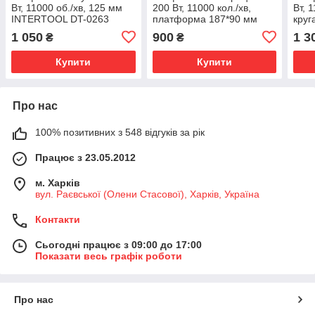
Вт, 11000 об./хв, 125 мм
200 Вт, 11000 кол./хв,
Вт, 
INTERTOOL DT-0263
платформа 187*90 мм
кру
INTERTOOL WT-0521
DT-
1 050
900
1 3
₴
₴
Купити
Купити
Про нас
100% позитивних з 548 відгуків за рік
Працює з 23.05.2012
м. Харків
вул. Раєвської (Олени Стасової), Харків, Україна
Контакти
Сьогодні працює з 09:00 до 17:00
Показати весь графік роботи
Про нас