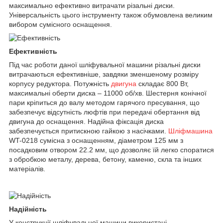
максимально ефективно витрачати різальні диски.
Універсальність цього інструменту також обумовлена великим
вибором сумісного оснащення.
Ефективність
Під час роботи даної шліфувальної машини різальні диски
витрачаються ефективніше, завдяки зменшеному розміру
корпусу редуктора. Потужність
двигуна
складає 800 Вт,
максимальні оберти диска – 11000 об/хв. Шестерня конічної
пари кріпиться до валу методом гарячого пресування, що
забезпечує відсутність люфтів при передачі обертання від
двигуна до оснащення. Надійна фіксація диска
забезпечується притискною гайкою з насічками.
Шліфмашина
WT-0218 сумісна з оснащенням, діаметром 125 мм з
посадковим отвором 22.2 мм, що дозволяє їй легко споратися
з обробкою металу, дерева, бетону, каменю, скла та інших
матеріалів.
Надійність
У конструкції шліфувальної машини використані