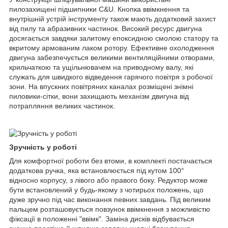
пилозахищені підшипники C&U. Кнопка ввімкнення та
внутрішній устрій інструменту також мають додатковий захист
від пилу та абразивних частинок. Високий ресурс двигуна
досягається завдяки залитому епоксидною смолою статору та
вкритому армованим лаком ротору. Ефективне охолодження
двигуна забезпечується великими вентиляційними отворами,
крильчаткою та ущільнювачем на приводному валу, які
служать для швидкого відведення гарячого повітря з робочої
зони. На впускних повітряних каналах розміщені знімні
пиловики-сітки, вони захищають механізм двигуна від
потрапляння великих частинок.
Зручність у роботі
Для комфортної роботи без втоми, в комплекті постачається
додаткова ручка, яка встановлюється під кутом 100°
відносно корпусу, з лівого або правого боку. Редуктор може
бути встановлений у будь-якому з чотирьох положень, що
дуже зручно під час виконання певних завдань. Під великим
пальцем розташовується повзунок ввімкнення з можливістю
фіксації в положенні "ввімк". Заміна дисків відбувається