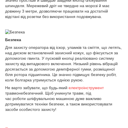
значно простіше й швидше завдяки кнопці блокування
шпинделя. Мережевий дріт не твердне на морозі й має
довжину 3 метри, дозволяючи працювати на достатній
відстані від розетки без використання подовжувача.
Безпека
Для захисту оператора від іскор, уламків та сміття, що летять,
над диском встановлений захисний кожух, що фіксується за
допомогою гвинта. У пусковій кнопці реалізовано систему
захисту від випадкового включення. Низький рівень вібрацій
досягається за допомогою демпферної гумки, розміщеної
біля ротора підшипника. Це значно підвищує безпеку робіт,
коли болгарка утримується однією рукою.
Не варто забувати, що будь-який
електроінструмент
травмонебезпечний. Щоб уникнути травм, під
час роботи шліфувальною машиною дуже важливо
дотримуватися техніки безпеки, а також використовувати
засоби особистого захисту!