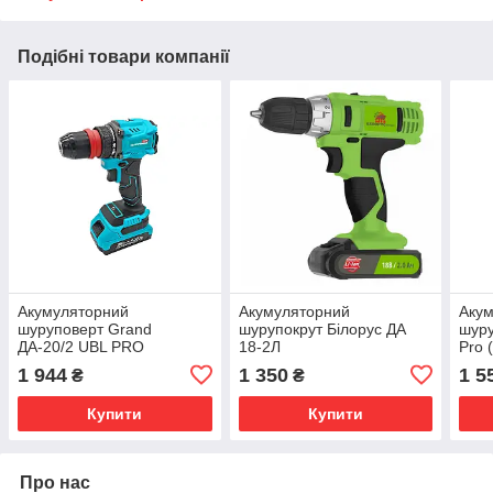
Подібні товари компанії
Акумуляторний
Акумуляторний
Аку
шуруповерт Grand
шурупокрут Білорус ДА
шуру
ДА-20/2 UBL PRO
18-2Л
Pro 
(BRUSHLESS)
1 944
1 350
1 5
₴
₴
Купити
Купити
Про нас