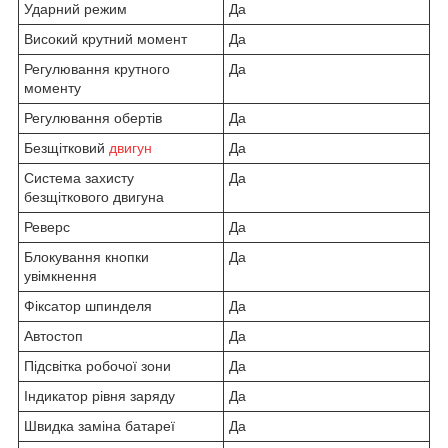
Ударний режим
Да
Високий крутний момент
Да
Регулювання крутного
Да
моменту
Регулювання обертів
Да
Безщітковий
двигун
Да
Система захисту
Да
безщіткового двигуна
Реверс
Да
Блокування кнопки
Да
увімкнення
Фіксатор шпинделя
Да
Автостоп
Да
Підсвітка робочої зони
Да
Індикатор рівня заряду
Да
Швидка заміна батареї
Да