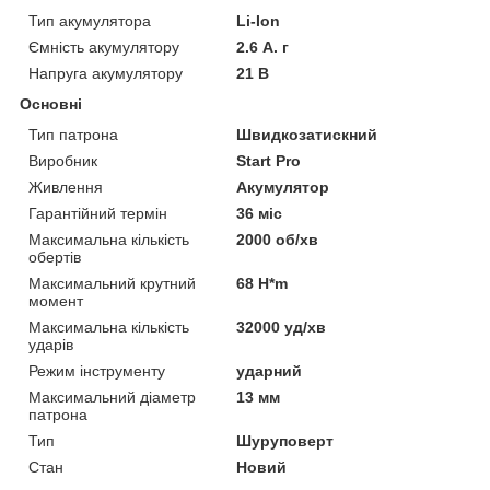
Тип акумулятора
Li-Ion
Ємність акумулятору
2.6 А. г
Напруга акумулятору
21 В
Основні
Тип патрона
Швидкозатискний
Виробник
Start Pro
Живлення
Акумулятор
Гарантійний термін
36 міс
Максимальна кількість
2000 об/хв
обертів
Максимальний крутний
68 H*m
момент
Максимальна кількість
32000 уд/хв
ударів
Режим інструменту
ударний
Максимальний діаметр
13 мм
патрона
Тип
Шуруповерт
Стан
Новий