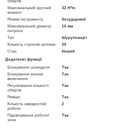
обертів
Максимальний крутний
32 H*m
момент
Режим інструменту
безударний
Максимальний діаметр
10 мм
патрона
Тип
Шуруповерт
Кількість ступенів затяжки
20
Стан
Новий
Додаткові функції
Блокування шпинделя
Так
Блокування кнопки
Так
включення
Регулювання кількості
Так
обертів
Реверс
Так
Кількість швидкостей
2
роботи
Підсвічування робочої
Так
зони