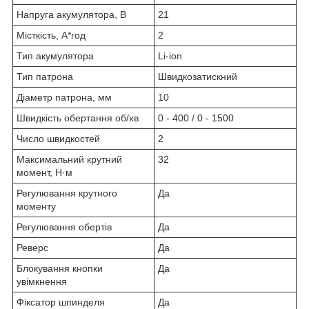
Напруга акумулятора, В
21
Місткість, А*год
2
Тип акумулятора
Li-ion
Тип патрона
Швидкозатискний
Діаметр патрона, мм
10
Швидкість обертання об/хв
0 - 400 / 0 - 1500
Число швидкостей
2
Максимальний крутний
32
момент, Н·м
Регулювання крутного
Да
моменту
Регулювання обертів
Да
Реверс
Да
Блокування кнопки
Да
увімкнення
Фіксатор шпинделя
Да