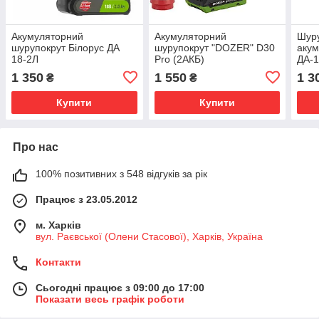
Акумуляторний
Акумуляторний
Шур
шурупокрут Білорус ДА
шурупокрут "DOZER" D30
акум
18-2Л
Pro (2АКБ)
ДА-1
1 350
1 550
1 3
₴
₴
Купити
Купити
Про нас
100% позитивних з 548 відгуків за рік
Працює з 23.05.2012
м. Харків
вул. Раєвської (Олени Стасової), Харків, Україна
Контакти
Сьогодні працює з 09:00 до 17:00
Показати весь графік роботи