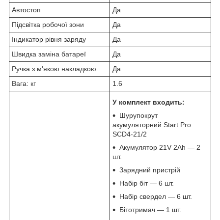
Автостоп
Да
Підсвітка робочої зони
Да
Індикатор рівня заряду
Да
Швидка заміна батареї
Да
Ручка з м'якою накладкою
Да
Вага: кг
1.6
У комплект входить:
Шурупокрут
акумуляторний Start Pro
SCD4-21/2
Акумулятор 21V 2Ah — 2
шт.
Зарядний пристрій
Набір біт — 6 шт.
Набір свердел — 6 шт.
Бітотримач — 1 шт.