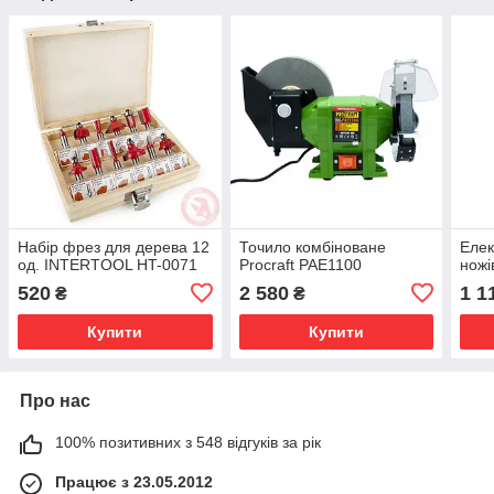
Набір фрез для дерева 12
Точило комбіноване
Елек
од. INTERTOOL HT-0071
Procraft PAE1100
ножі
520
2 580
1 1
₴
₴
Купити
Купити
Про нас
100% позитивних з 548 відгуків за рік
Працює з 23.05.2012