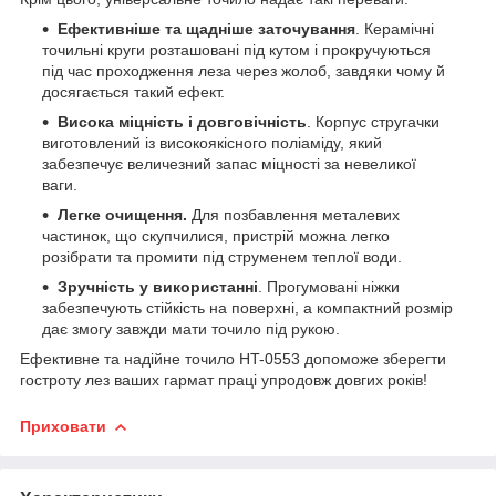
Ефективніше та щадніше заточування
. Керамічні
точильні круги розташовані під кутом і прокручуються
під час проходження леза через жолоб, завдяки чому й
досягається такий ефект.
Висока міцність і довговічність
. Корпус стругачки
виготовлений із високоякісного поліаміду, який
забезпечує величезний запас міцності за невеликої
ваги.
Легке очищення.
Для позбавлення металевих
частинок, що скупчилися, пристрій можна легко
розібрати та промити під струменем теплої води.
Зручність у використанні
. Прогумовані ніжки
забезпечують стійкість на поверхні, а компактний розмір
дає змогу завжди мати точило під рукою.
Ефективне та надійне точило HT-0553 допоможе зберегти
гостроту лез ваших гармат праці упродовж довгих років!
Приховати