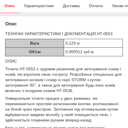
Опис
Характеристики
Доставка
Оплата
Умови п
Опис
ТЕХНІЧНІ ХАРАКТЕРИСТИКИ І ДОКУМЕНТАЦІЯ HT-0553
Вага
0,129 кг
Об'єм
0,000912 куб.м
ОПИС
Точило HT-0553 є чудовим рішенням для заточування сокир і
ножів, які втратили свою гостроту. Розроблена спеціально для
заточування коланів і сокир із серії STORM з кутом
заточування 30°, а також для заточування будь-яких ножів,
включно з похідним ножем HT-0536.
Універсальне точило працює у двох режимах, які
перемикаються простим натисканням кнопки, розташованої
на бічній грані пристрою. Заточення під оптимальним кутом
відбувається завдяки жолобу, у який поміщається лезо, і
здійснюється плавними рухами вперед-назад.
Крім цього, універсальне точило надає такі переваги: