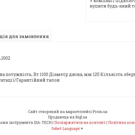
У компанії підключ
купити будь-який т
ція для замовлення
L1002
 потужність, Bт 1100 Діаметр диска, мм 125 Кількість оберт
уатації/Гарантійний талон
Сайт створений на маркетплейсі
Prom.ua
Продавець на Bigl.ua
Інтернет-магазин інструмента DIA-TECH |
Поскаржитися на контент
|
Політика кон
Select Language
▼