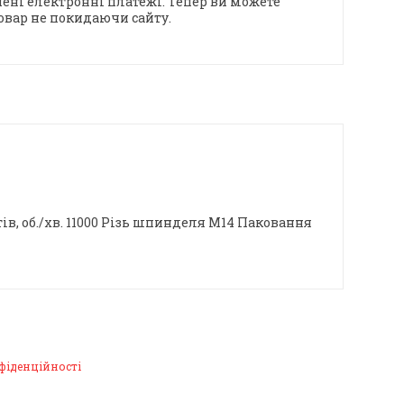
ені електронні платежі. Тепер ви можете
овар не покидаючи сайту.
ів, об./хв. 11000 Різь шпинделя М14 Паковання
фіденційності