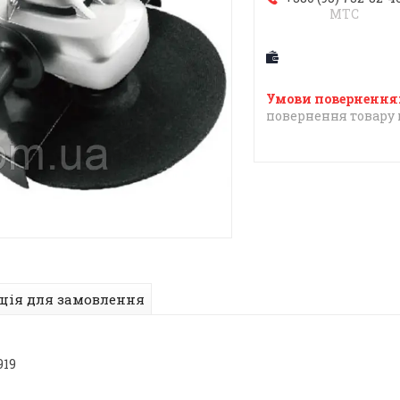
МТС
повернення товару 
ція для замовлення
919