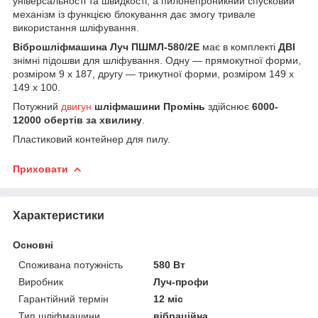
універсальності та швидкості, а пилонепроникний спусковий
механізм із функцією блокування дає змогу тривале
використання шліфування.
Віброшліфмашина Луч ПШМЛ-580/2Е
має в комплекті
ДВІ
знімні підошви для шліфування. Одну — прямокутної форми,
розміром 9 х 187, другу — трикутної форми, розміром 149 х
149 х 100.
Потужний
двигун
шліфмашини Промінь
здійснює
6000-
12000 обертів за хвилину
.
Пластиковий контейнер для пилу.
Приховати
Характеристики
Основні
Споживана потужність
580 Вт
Виробник
Луч-профи
Гарантійний термін
12 міс
Тип шліфмашини
вібраційна