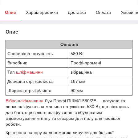
Опис
Характеристики
Доставка
Оплата
Умови п
Опис
Основні
Споживана потужність
580 Вт
Виробник
Профі-промені
Тип
шліфмашини
вібраційна
Довжина стрічки/листа
187 мм
Ширина стрічки/листа
90 мм
Віброшліфмашина
Луч-Профі ПШМЛ-580/2Е — потужна та
легка шліфувальна машина потужністю 580 Вт, що підходить
для багатоцільового шліфування, з вбудованим
відсмоктуванням пилу та отвором для пилу для чистішої
роботи.
Кріплення паперу за допомогою липучки для більшої