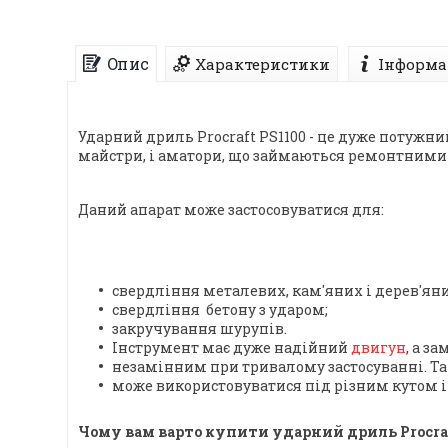
Опис
Характеристики
Інформа
Ударний дриль Procraft PS1100 - це дуже потужн
майстри, і аматори, що займаються ремонтними
Даний апарат може застосовуватися для:
свердління металевих, кам'яних і дерев'ян
свердління бетону з ударом;
закручування шурупів.
Інструмент має дуже надійний
двигун
, а з
незамінним при тривалому застосуванні. Та
може використовуватися під різним кутом і р
Чому вам варто купити ударний дриль Procraf