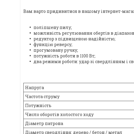
Вам варто придивитися в нашому інтернет-магази
поліпшену пилу;
можливість регулювання обертів в діапазоні в
редуктор з підвищеною надійністю;
функцію реверсу;
прогумовану ручку;
потужність роботи в 1100 Вт;
два режими роботи: удар зі свердлінням і с
Напруга
Частота струму
Потужність
Число оборотів холостого ходу
Діаметр патрона
Діаметр свердління: дерево / бетон / метал