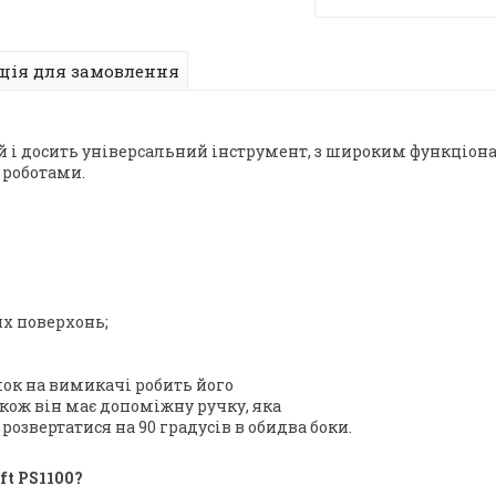
ція для замовлення
ий і досить універсальний інструмент, з широким функціон
 роботами.
их поверхонь;
амок на вимикачі робить його
кож він має допоміжну ручку, яка
озвертатися на 90 градусів в обидва боки.
t PS1100?