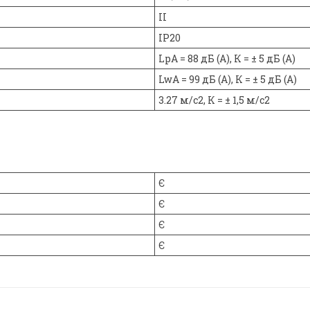
II
IP20
LpA = 88 дБ (А), К = ± 5 дБ (А)
LwA = 99 дБ (А), К = ± 5 дБ (А)
3.27 м/с2, К = ± 1,5 м/с2
Є
Є
Є
Є