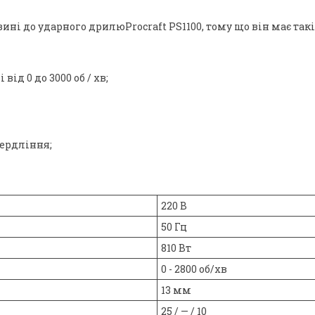
ні до ударного дрилюProcraft PS1100, тому що він має такі
ід 0 до 3000 об / хв;
вердління;
220 В
50 Гц
810 Вт
0 - 2800 об/хв
13 мм
25 / — / 10