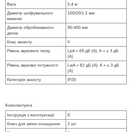
Вага
5,4 кг
Діаметр шліфувального
100/20/1.2 мм
каменю
Діаметр оброблюваного
90-400 мм
диска
Клас захисту
II
Рівень звукового тиску
LpA = 69 дБ (А), К = ± 3 дБ
(А)
Рівень звукової потужності
LwA = 82 дБ (А), К = ± 3 дБ
(А)
Категорія захисту
IP20
Kомплектуючі
Інструкція з експлуатації
Є
Ключ для зміни оснащення
2 шт