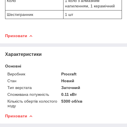
Коло
1 коло з алмазним
напиленням, 1 керамічний
Шестигранник
1 шт
Приховати
Характеристики
Основні
Виробник
Procraft
Стан
Новий
Тип верстата
Заточний
Споживана потужність
0.11 кВт
Кількість обертів холостого
5300 об/хв
ходу
Приховати