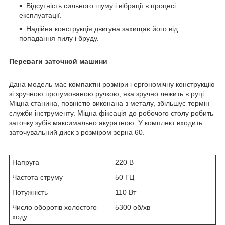
Відсутність сильного шуму і вібрації в процесі
експлуатації.
Надійна конструкція двигуна захищає його від
попадання пилу і бруду.
Переваги заточной машини
Дана модель має компактні розміри і ергономічну конструкцію
зі зручною прогумованою ручкою, яка зручно лежить в руці.
Міцна станина, повністю виконана з металу, збільшує термін
служби інструменту. Міцна фіксація до робочого столу робить
заточку зубів максимально акуратною. У комплект входить
заточувальний диск з розміром зерна 60.
Напруга
220 В
Частота струму
50 ГЦ
Потужність
110 Вт
Число оборотів холостого
5300 об/хв
ходу