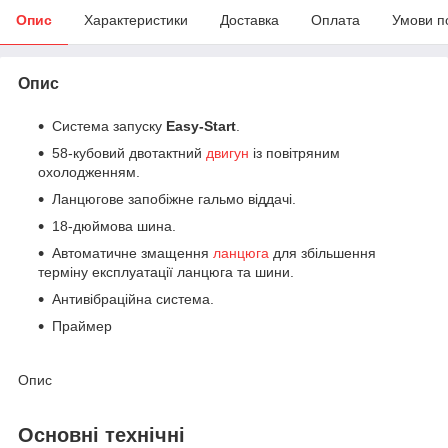
Опис
Характеристики
Доставка
Оплата
Умови п
Опис
Система запуску
Easy-Start
.
58-кубовий двотактний
двигун
із повітряним
охолодженням.
Ланцюгове запобіжне гальмо віддачі.
18-дюймова шина.
Автоматичне змащення
ланцюга
для збільшення
терміну експлуатації ланцюга та шини.
Антивібраційна система.
Праймер
Опис
Основні технічні