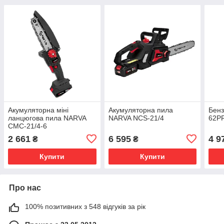
Акумуляторна міні
Акумуляторна пила
Бен
ланцюгова пила NARVA
NARVA NCS-21/4
62P
CMC-21/4-6
2 661
6 595
4 9
₴
₴
Купити
Купити
Про нас
100% позитивних з 548 відгуків за рік