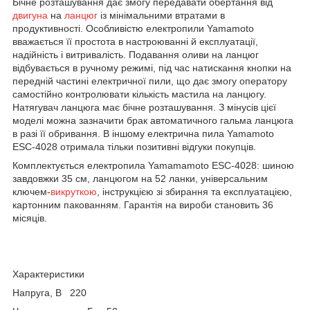
Бічне розташування дає змогу передавати обертання від
двигуна
на
ланцюг
із мінімальними втратами в
продуктивності. Особливістю електропили Yamamoto
вважається її простота в настроюванні й експлуатації,
надійність і витривалість. Подавання оливи на ланцюг
відбувається в ручному режимі, під час натискання кнопки на
передній частині електричної пили, що дає змогу оператору
самостійно контролювати кількість мастила на ланцюгу.
Натягувач ланцюга має бічне розташування. З мінусів цієї
моделі можна зазначити брак автоматичного гальма ланцюга
в разі її обривання. В іншому електрична пила Yamamoto
ESC-4028 отримала тільки позитивні відгуки покупців.
Комплектується електропила Yamamamoto ESC-4028: шиною
завдовжки 35 см, ланцюгом на 52 ланки, універсальним
ключем-
викруткою
, інструкцією зі збирання та експлуатацією,
картонним пакованням. Гарантія на вироби становить 36
місяців.
Характеристики
Напруга, В 220