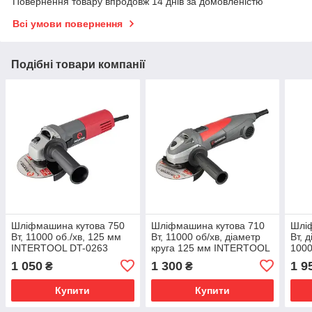
Повернення товару впродовж 14 днів за домовленістю
Всі умови повернення
Подібні товари компанії
Шліфмашина кутова 750
Шліфмашина кутова 710
Шлі
Вт, 11000 об./хв, 125 мм
Вт, 11000 об/хв, діаметр
Вт, 
INTERTOOL DT-0263
круга 125 мм INTERTOOL
100
DT-0266
WT-
1 050
1 300
1 9
₴
₴
Купити
Купити