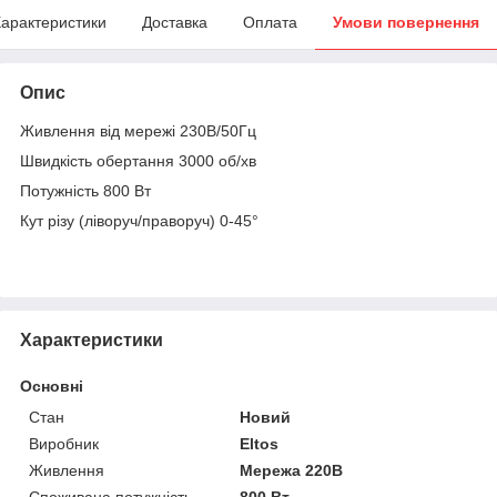
арактеристики
Доставка
Оплата
Умови повернення
Опис
Живлення від мережі 230В/50Гц
Швидкість обертання 3000 об/хв
Потужність 800 Вт
Кут різу (ліворуч/праворуч) 0-45°
Характеристики
Основні
Стан
Новий
Виробник
Eltos
Живлення
Мережа 220В
Споживана потужність
800 Вт