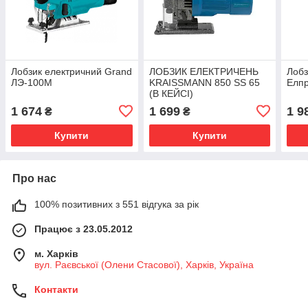
Лобзик електричний Grand
ЛОБЗИК ЕЛЕКТРИЧЕНЬ
Лобз
ЛЭ-100М
KRAISSMANN 850 SS 65
Елп
(В КЕЙСІ)
1 674
1 699
1 9
₴
₴
Купити
Купити
Про нас
100% позитивних з 551 відгука за рік
Працює з 23.05.2012
м. Харків
вул. Раєвської (Олени Стасової), Харків, Україна
Контакти