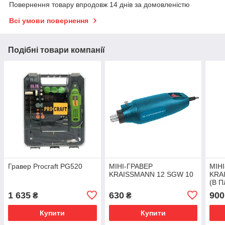
Повернення товару впродовж 14 днів за домовленістю
Всі умови повернення
Подібні товари компанії
Гравер Procraft PG520
МІНІ-ГРАВЕР
МІН
KRAISSMANN 12 SGW 10
KRA
(В 
КЕЙС
1 635
630
900
₴
₴
Купити
Купити