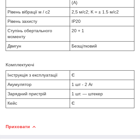
(А)
Рівень вібрації м / с2
2,5 м/с2; K = ± 1.5 м/с2
Рівень захисту
IP20
Ступінь обертального
20 + 1
моменту
Двигун
Безщітковий
Kомплектуючі
Інструкція з експлуатації
Є
Акумулятор
1 шт - 2 Аг
Зарядний пристрій
1 шт. — штекер
Кейс
Є
Приховати