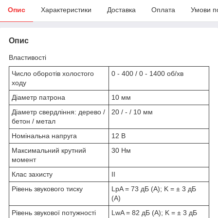
Опис
Характеристики
Доставка
Оплата
Умови п
Опис
Властивості
Число оборотів холостого
0 - 400 / 0 - 1400 об/хв
ходу
Діаметр патрона
10 мм
Діаметр свердління: дерево /
20 / - / 10 мм
бетон / метал
Номінальна напруга
12 В
Максимальний крутний
30 Нм
момент
Клас захисту
II
Рівень звукового тиску
LpA = 73 дБ (А); K = ± 3 дБ
(А)
Рівень звукової потужності
LwA = 82 дБ (А); K = ± 3 дБ