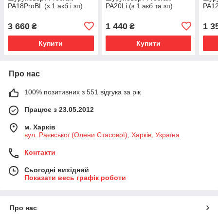
PA18ProBL (з 1 акб і зп)
PA20Li (з 1 акб та зп)
PA12
3 660
1 440
1 3
₴
₴
Купити
Купити
Про нас
100% позитивних з 551 відгука за рік
Працює з 23.05.2012
м. Харків
вул. Раєвської (Олени Стасової), Харків, Україна
Контакти
Сьогодні вихідний
Показати весь графік роботи
Про нас