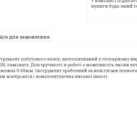
У компанії підключ
купити будь-який т
ція для замовлення
струмент побутового класу, застосовуваний у столярному 
B, ламінату. Для зручності в роботі є можливість зміни ку
 межах 0-65мм. Інструмент зроблений за новітніми технол
ям матеріалів і комплектуючих високої якості.