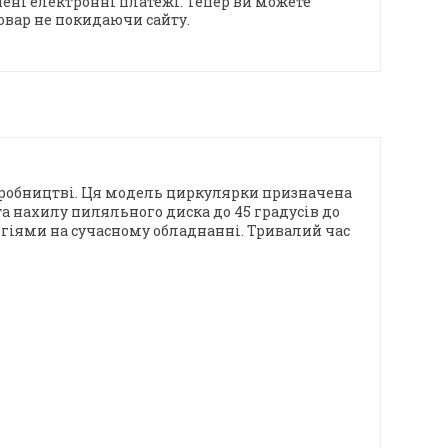
ені електронні платежі. Тепер ви можете
овар не покидаючи сайту.
виробництві. Ця модель циркулярки призначена
та нахилу пиляльного диска до 45 градусів до
огіями на сучасному обладнанні. Тривалий час