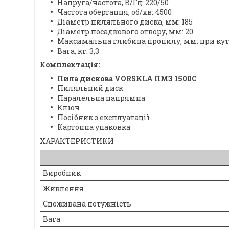
Напруга/частота, В/Гц: 220/50
Частота обертання, об/хв: 4500
Діаметр пиляльного диска, мм: 185
Діаметр посадкового отвору, мм: 20
Максимальна глибина пропилу, мм: при куті 90°
Вага, кг: 3,3
Комплектація:
Пила дискова VORSKLA ПМЗ 1500С
Пиляльний диск
Паралельна напрямна
Ключ
Посібник з експлуатації
Картонна упаковка
ХАРАКТЕРИСТИКИ
Виробник
Живлення
Споживана потужність
Вага