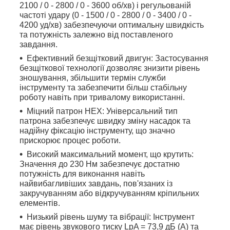
2100 / 0 - 2800 / 0 - 3600 об/хв) і регульованій
частоті удару (0 - 1500 / 0 - 2800 / 0 - 3400 / 0 -
4200 уд/хв) забезпечуючи оптимальну швидкість
та потужність залежно від поставленого
завдання.
Ефективний безщітковий двигун: Застосування
безщіткової технології дозволяє знизити рівень
зношування, збільшити термін служби
інструменту та забезпечити більш стабільну
роботу навіть при тривалому використанні.
Міцний патрон HEX: Універсальний тип
патрона забезпечує швидку зміну насадок та
надійну фіксацію інструменту, що значно
прискорює процес роботи.
Високий максимальний момент, що крутить:
Значення до 230 Нм забезпечує достатню
потужність для виконання навіть
найвибагливіших завдань, пов'язаних із
закручуванням або відкручуванням кріпильних
елементів.
Низький рівень шуму та вібрації: Інструмент
має рівень звукового тиску LpA = 73,9 дБ (А) та