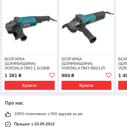
БОЛГАРКА
БОЛГАРКА
БОЛ
(ШЛІФМАШИНА)
(ШЛІФМАШИНА)
(ШЛ
VORSKLA ПМЗ 1,5/180В
VORSKLA ПМЗ 960/125
VOR
1 381
984
1 4
₴
₴
Купити
Купити
Про нас
100% позитивних з 550 відгуків за рік
Працює з 23.05.2012