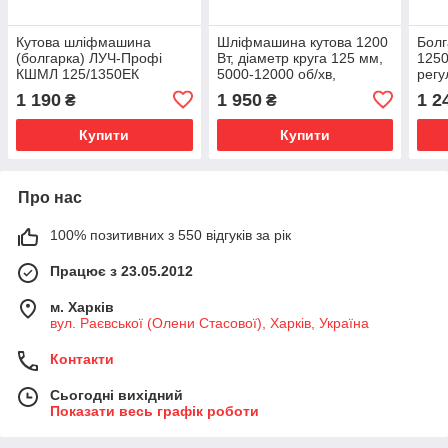
Кутова шліфмашина
Шліфмашина кутова 1200
Болг
(болгарка) ЛУЧ-Профі
Вт, діаметр круга 125 мм,
1250
КШМЛ 125/1350ЕК
5000-12000 об/хв,
регу
поворотна рукоятка
обер
1 190
1 950
1 2
₴
₴
INTERTOOL WT-0225
Купити
Купити
Про нас
100% позитивних з 550 відгуків за рік
Працює з 23.05.2012
м. Харків
вул. Раєвської (Олени Стасової), Харків, Україна
Контакти
Сьогодні вихідний
Показати весь графік роботи