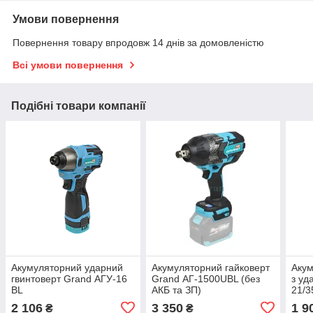
Умови повернення
Повернення товару впродовж 14 днів за домовленістю
Всі умови повернення
Подібні товари компанії
Акумуляторний ударний
Акумуляторний гайковерт
Акум
гвинтоверт Grand АГУ-16
Grand АГ-1500UBL (без
з у
BL
АКБ та ЗП)
21/3
2 106
3 350
1 9
₴
₴