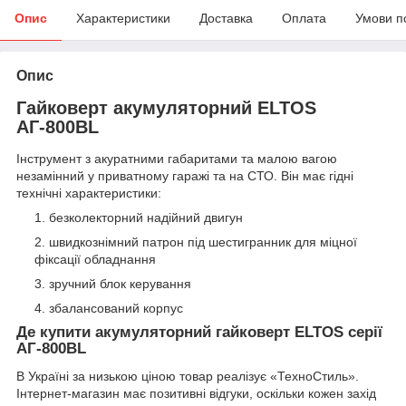
Опис
Характеристики
Доставка
Оплата
Умови п
Опис
Гайковерт акумуляторний ELTOS
АГ-800BL
Інструмент з акуратними габаритами та малою вагою
незамінний у приватному гаражі та на СТО. Він має гідні
технічні характеристики:
безколекторний надійний двигун
швидкознімний патрон під шестигранник для міцної
фіксації обладнання
зручний блок керування
збалансований корпус
Де купити акумуляторний гайковерт ELTOS серії
АГ-800BL
В Україні за низькою ціною товар реалізує «ТехноСтиль».
Інтернет-магазин має позитивні відгуки, оскільки кожен захід