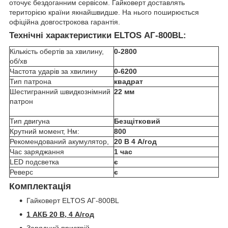
оточує бездоганним сервісом. Гайковерт доставлять
територією країни якнайшвидше. На нього поширюється
офіційна довгострокова гарантія.
Технічні характеристики ELTOS АГ-800BL:
Кількість обертів за хвилину,
0-2800
об/хв
Частота ударів за хвилину
0-6200
Тип патрона
квадрат
Шестигранний швидкознімний
22 мм
патрон
Тип двигуна
Безщітковий
Крутний момент, Нм:
800
Рекомендований акумулятор,
20 В
4 А/год
Час заряджання
1 час
LED подсветка
є
Реверс
є
Комплектація
Гайковерт ELTOS АГ-800BL
1 АКБ 20 В, 4 А/год
Зарядний пристрій