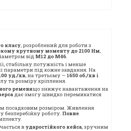
о класу
, розроблений для роботи з
окому крутному моменту до 2100 Нм
,
діаметром від
М12 до М46
.
ії, стабільну потужність і менше
 параметри під кожне завдання. На
2100 уд./хв
, на третьому —
1650 об./хв і
алу та розміру кріплення.
ного ременя
що знижує навантаження на
верса
дає змогу швидко перемикатися
шим посадковим розміром. Живлення
лу безперебійну роботу.
Повне
мплекту.
чається в
ударостійкого кейса
, зручним