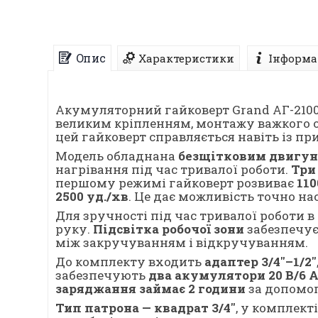
Опис
Характеристики
Інформа
Акумуляторний гайковерт Grand АГ-2100
великим кріпленням, монтажу важкого о
цей гайковерт справляється навіть із 
Модель обладнана
безщітковим двигу
нагрівання під час тривалої роботи.
Три
першому режимі гайковерт розвиває
110
2500 уд./хв
. Це дає можливість точно на
Для зручності під час тривалої роботи 
руку.
Підсвітка робочої зони
забезпечує
між закручуванням і відкручуванням.
До комплекту входить
адаптер 3/4"–1/2"
забезпечують
два акумулятори 20 В/6 А
заряджання займає 2 години
за допомо
Тип патрона — квадрат 3/4"
, у комплекті