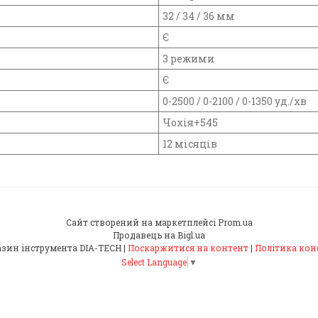
32 / 34 / 36 мм
Є
3 режими
Є
0-2500 / 0-2100 / 0-1350 уд./хв
Чохія+545
12 місяців
Сайт створений на маркетплейсі
Prom.ua
Продавець на Bigl.ua
Інтернет-магазин інструмента DIA-TECH |
Поскаржитися на контент
|
Політика кон
Select Language
▼