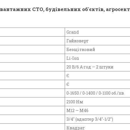
вантажних СТО, будівельних об'єктів, агросек
Grand
Гайковерт
Безщітковий
Li-Ion
20 В/6 А·год — 2 штуки
Є
Є
0-1650 / 0-1400 / 0-1100 об./хв
2100 Нм
М12 — М46
3/4" (адаптер 3/4"-1/2")
Квадрат