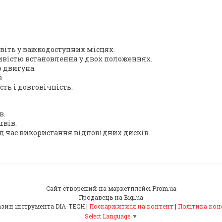
віть у важкодоступних місцях.
ивістю встановлення у двох положеннях.
ю двигуна.
.
сть і довговічність.
в.
вів.
д час використання відповідних дисків.
Сайт створений на маркетплейсі
Prom.ua
Продавець на Bigl.ua
Інтернет-магазин інструмента DIA-TECH |
Поскаржитися на контент
|
Політика кон
Select Language
▼