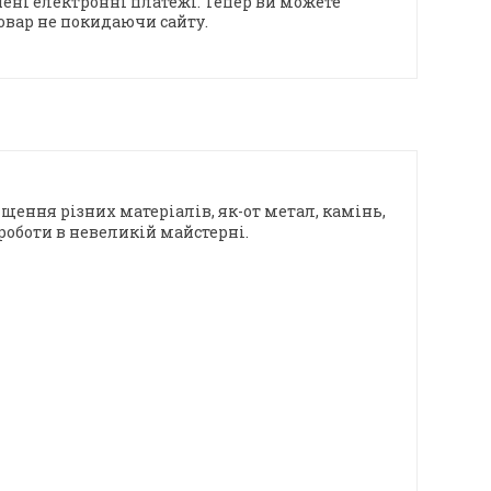
ені електронні платежі. Тепер ви можете
овар не покидаючи сайту.
щення різних матеріалів, як-от метал, камінь,
 роботи в невеликій майстерні.