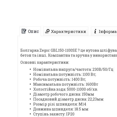
Опис
Характеристики
Інформа
Болгарка Zegor GBL150-1100SE ? це кутова шліфу
бетон та інші. Компактна та зручна у використанн
Основні характеристики:
Номінальна напруга/частота: 230В/50/Гц
Номінальна потужність: 1100 Вт;
Робоча потужність: 1400 Вт;
Максимальна потужність: 1600Вт
Холостійка хода: 5000-11000 об/хв.
Діаметр робочого диска: 150мм
Посадковий діаметр диска: 22,23мм
Розмір різі шпинделя: M14
Довжина шпинделя: 18.5 мм
Ступінь захисту: IP20