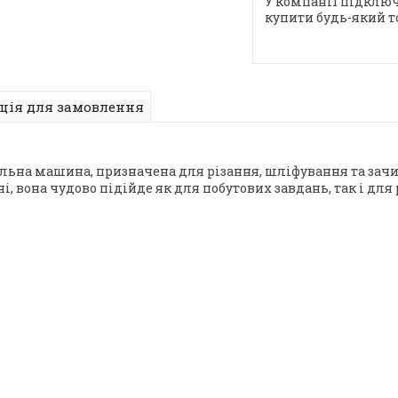
У компанії підключ
купити будь-який т
ція для замовлення
вальна машина, призначена для різання, шліфування та зачи
і, вона чудово підійде як для побутових завдань, так і для