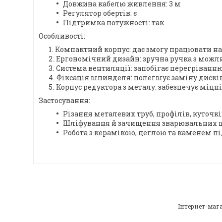
Довжина кабелю живлення: 3 м
Регулятор обертів: є
Підтримка потужності: так
Особливості:
Компактний корпус: дає змогу працювати на
Ергономічний дизайн: зручна ручка з можл
Система вентиляції: запобігає перегріванн
Фіксація шпинделя: полегшує заміну дисків
Корпус редуктора з металу: забезпечує міцні
Застосування:
Різання металевих труб, профілів, куточкі
Шліфування й зачищення зварювальних ш
Робота з керамікою, цеглою та каменем пі