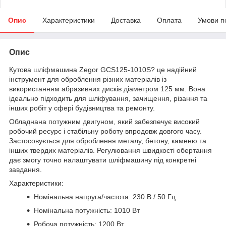
Опис
Характеристики
Доставка
Оплата
Умови п
Опис
Кутова шліфмашина Zegor GCS125-1010S? це надійний
інструмент для оброблення різних матеріалів із
використанням абразивних дисків діаметром 125 мм. Вона
ідеально підходить для шліфування, зачищення, різання та
інших робіт у сфері будівництва та ремонту.
Обладнана потужним двигуном, який забезпечує високий
робочий ресурс і стабільну роботу впродовж довгого часу.
Застосовується для оброблення металу, бетону, каменю та
інших твердих матеріалів. Регулювання швидкості обертання
дає змогу точно налаштувати шліфмашину під конкретні
завдання.
Характеристики:
Номінальна напруга/частота: 230 В / 50 Гц
Номінальна потужність: 1010 Вт
Робоча потужність: 1200 Вт