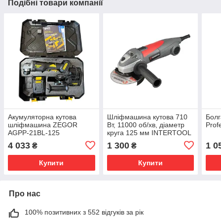
Подібні товари компанії
Акумуляторна кутова
Шліфмашина кутова 710
Болг
шліфмашина ZEGOR
Вт, 11000 об/хв, діаметр
Prof
AGPP-21BL-125
круга 125 мм INTERTOOL
DT-0266
4 033
1 300
1 0
₴
₴
Купити
Купити
Про нас
100% позитивних з 552 відгуків за рік