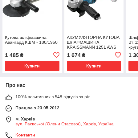
Кутова шліфмашина
АКУМУЛЯТОРНА КУТОВА
Шлі
Авангард КШМ - 180/1950
ШЛАФМАШИНА
Вт, 
KRAISSMANN 1251 AWS
кру
20UL (БЕЗ АКУМУЛЯТОРА
DT-
1 485
1 674
1 3
₴
₴
ТА ЗАРЯДНОГО
ПРИСТРЮ)
Купити
Купити
Про нас
100% позитивних з 548 відгуків за рік
Працює з 23.05.2012
м. Харків
вул. Раєвської (Олени Стасової), Харків, Україна
Контакти