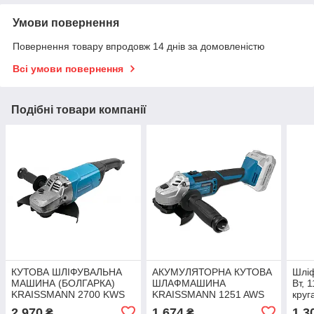
Умови повернення
Повернення товару впродовж 14 днів за домовленістю
Всі умови повернення
Подібні товари компанії
КУТОВА ШЛІФУВАЛЬНА
АКУМУЛЯТОРНА КУТОВА
Шлі
МАШИНА (БОЛГАРКА)
ШЛАФМАШИНА
Вт, 
KRAISSMANN 2700 KWS
KRAISSMANN 1251 AWS
кру
230
20UL (БЕЗ АКУМУЛЯТОРА
DT-
2 970
1 674
1 3
₴
₴