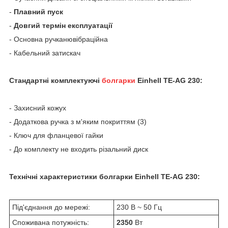
-
Плавний пуск
-
Довгий термін експлуатації
- Основна ручка
нювібраційна
- Кабельний затискач
Стандартні комплектуючі
болгарки
Einhell TE-AG 230:
- Захисний кожух
- Додаткова ручка з м'яким покриттям (3)
- Ключ для фланцевої гайки
- До комплекту не входить різальний диск
Технічні характеристики
болгарки Einhell TE-AG 230:
Під'єднання до мережі:
230 В ~ 50 Гц
Споживана потужність:
2350
Вт