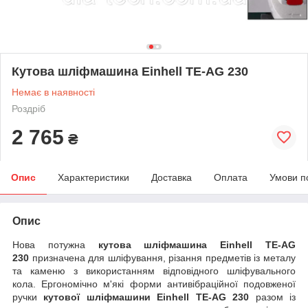
Кутова шліфмашина Einhell TE-AG 230
Немає в наявності
Роздріб
2 765
₴
Опис
Характеристики
Доставка
Оплата
Умови п
Опис
Нова потужна
кутова шліфмашина Einhell
TE-AG
230
призначена для шліфування, різання предметів із металу
та каменю з використанням відповідного шліфувального
кола.
Ергономічно м'які форми антивібраційної подовженої
ручки
кутової шліфмашини Einhell TE-AG 230
разом із