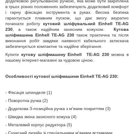
додатковою регульованою ручкою, яка може бути закріплена
в трьох різних положеннях забезпечують додатковий комфорт
і гарну фіксацію інструмента в руках. Висока безпека
гарантується плавним пуском, що дає змогу акуратно
починати роботу
кутовий шліфувальний Einhell TE-AG
230
, а також надійним захисним кожухом.
Кутова
шліфмашина Einhell TE-AG 230
також практична та після
виконання робіт завдяки наявності кабельного затискача
забезпечується компактне та надійне зберігання.
Купити
кутову шліфмашину Einhell TE-AG 230
можна в
нашому інтернет-магазині за чудовою ціною.
Особливості
кутової шліфмашини Einhell TE-AG 230
:
- Фіксація шпинделя (1)
- Поворотна ручка (2)
- Додаткова 3-позиційна ручка з м'яким покриттям (3)
- Швидка зміна захисного кожуха (4)
- Металевий корпус редуктора (5)
- Сучасний дизайн зі спеціальними м'якими вставками