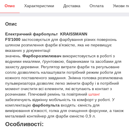
Опис
Характеристики
Доставка
Оплата
Умови п
Опис
Електричний фарбопульт KRAISSMANN
FS'1000
застосовується для фарбування різних поверхонь
шляхом розпилення фарби в'язкістю, яка не перевищує
вказаних у документації
значень.
Фарборозпилювач
використовується в роботі з
водними емалями, ґрунтовкою, барвниками та засобами для
захисту деревини. Регулятор витрати фарби та регульоване
сопло дозволяють налаштувати потрібний режим роботи для
кожного поставленого завдання. Знімна головка розпилювача
пульверизатора дозволяє легко змінити фарбу і в потрібний
момент очистити всі елементи, які вступають в контакт з
розчинами. Плечовий ремінь та повітряний
шланг
забезпечують відмінну мобільність та комфорт у роботі. У
комплектацію
фарбопульта
входять: ємність для
вимірювання в'язкості, голка для очищення форсунки, а також
металевий контейнер для фарби ємністю 0,9 л.
Особливості: