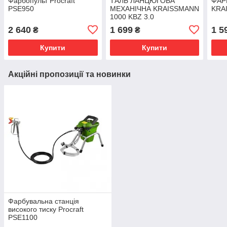
Фарбопульт Procraft
ТАЛЬ ЛАНЦЮГОВА
ФАР
PSE950
МЕХАНІЧНА KRAISSMANN
KRA
1000 KBZ 3.0
2 640
1 699
1 5
₴
₴
Купити
Купити
Акційні пропозиції та новинки
Фарбувальна станція
високого тиску Procraft
PSE1100