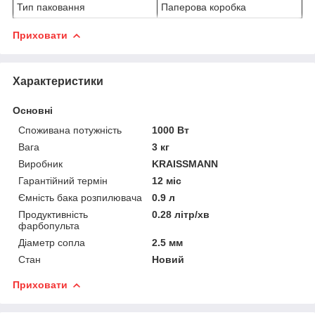
Тип паковання
Паперова коробка
Приховати
Характеристики
Основні
Споживана потужність
1000 Вт
Вага
3 кг
Виробник
KRAISSMANN
Гарантійний термін
12 міс
Ємність бака розпилювача
0.9 л
Продуктивність
0.28 літр/хв
фарбопульта
Діаметр сопла
2.5 мм
Стан
Новий
Приховати