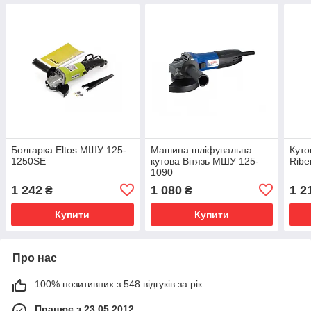
Болгарка Eltos МШУ 125-
Машина шліфувальна
Кут
1250SE
кутова Вітязь МШУ 125-
Ribe
1090
1 242
1 080
1 2
₴
₴
Купити
Купити
Про нас
100% позитивних з 548 відгуків за рік
Працює з 23.05.2012