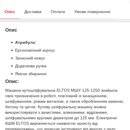
Опис
Доставка
Оплата
Умови повернення
Опис
Атрибути:
Ергономічний корпус
Захисний кожух
Додаткова ручка
Якісне збирання
Опис:
Машина кутошліфувальна ELTOS МШУ-125-1250 знайшла
своє призначення в роботі, пов'язаній із зачищенням,
шліфуванням, різким металом, а також обробленням каменю,
бетону та цегли. Кутову шліфувальну машину можна
використовувати з зачистими, алмазними, відрізними,
шліфувальними кругами діаметром до 125 мм. Електричні
КШМ ELTOS вирізняються наявністю захисту від
перевантажень, що захищає інструмент від виходу з ладу.