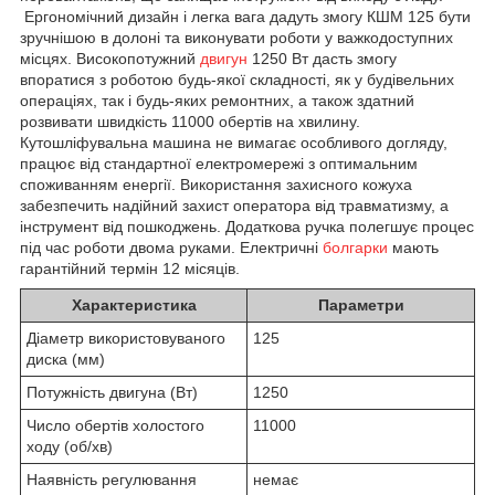
Ергономічний дизайн і легка вага дадуть змогу КШМ 125 бути
зручнішою в долоні та виконувати роботи у важкодоступних
місцях. Високопотужний
двигун
1250 Вт дасть змогу
впоратися з роботою будь-якої складності, як у будівельних
операціях, так і будь-яких ремонтних, а також здатний
розвивати швидкість 11000 обертів на хвилину.
Кутошліфувальна машина не вимагає особливого догляду,
працює від стандартної електромережі з оптимальним
споживанням енергії. Використання захисного кожуха
забезпечить надійний захист оператора від травматизму, а
інструмент від пошкоджень. Додаткова ручка полегшує процес
під час роботи двома руками. Електричні
болгарки
мають
гарантійний термін 12 місяців.
Характеристика
Параметри
Діаметр використовуваного
125
диска (мм)
Потужність двигуна (Вт)
1250
Число обертів холостого
11000
ходу (об/хв)
Наявність регулювання
немає