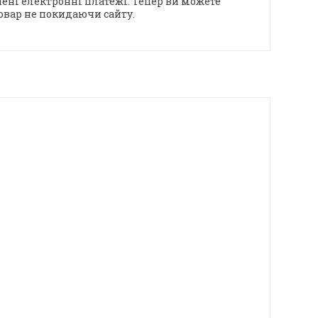
ені електронні платежі. Тепер ви можете
овар не покидаючи сайту.