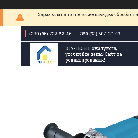
Зараз компанія не може швидко обробляти 
+380 (95) 732-82-46
+380 (93) 607-27-03
DIA-TECH Пожалуйста,
уточняйте цены! Сайт на
редактировании!