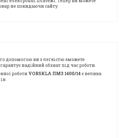
ені електронні платежі. Тепер ви можете
овар не покидаючи сайту.
ого допомогою ви з легкістю зможете
гарантує надійний обхват під час роботи.
овної роботи
VORSKLA ПМЗ 1400/14
є велика
лів.