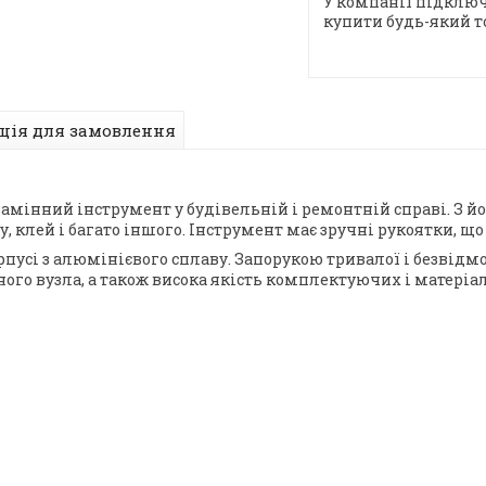
У компанії підключ
купити будь-який т
ція для замовлення
замінний інструмент у будівельній і ремонтній справі. З й
 клей і багато іншого. Інструмент має зручні рукоятки, що 
пусі з алюмінієвого сплаву. Запорукою тривалої і безвідм
ного вузла, а також висока якість комплектуючих і матеріа