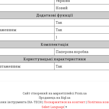
Україна
Новий
Додаткові функції
Так
нтаженням
Так
1
Комплектація
Паперова коробка
Користувацькі характеристики
вантаженням
Так
Сайт створений на маркетплейсі
Prom.ua
Продавець на Bigl.ua
Інтернет-магазин інструмента DIA-TECH |
Поскаржитися на контент
|
Політика кон
Select Language
▼