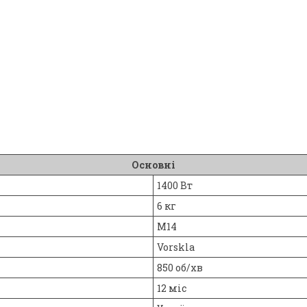
Основні
1400 Вт
6 кг
M14
Vorskla
850 об/хв
12 міс