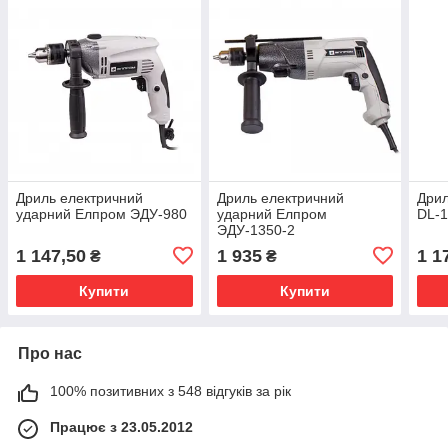
Дриль електричний
Дриль електричний
Дрил
ударний Елпром ЭДУ-980
ударний Елпром
DL-
ЭДУ-1350-2
1 147,50
1 935
1 1
₴
₴
Купити
Купити
Про нас
100% позитивних з 548 відгуків за рік
Працює з 23.05.2012