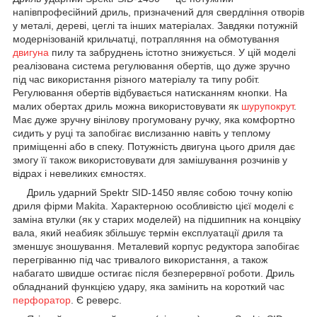
напівпрофесійний дриль, призначений для свердління отворів
у металі, дереві, цеглі та інших матеріалах. Завдяки потужній
модернізованій крильчатці, потрапляння на обмотування
двигуна
пилу та забруднень істотно знижується. У цій моделі
реалізована система регулювання обертів, що дуже зручно
під час використання різного матеріалу та типу робіт.
Регулювання обертів відбувається натисканням кнопки. На
малих обертах дриль можна використовувати як
шурупокрут
.
Має дуже зручну вінілову прогумовану ручку, яка комфортно
сидить у руці та запобігає вислизанню навіть у теплому
приміщенні або в спеку. Потужність двигуна цього дриля дає
змогу її також використовувати для замішування розчинів у
відрах і невеликих ємностях.
Дриль ударний Spektr SID-1450 являє собою точну копію
дриля фірми Makita. Характерною особливістю цієї моделі є
заміна втулки (як у старих моделей) на підшипник на концвіку
вала, який неабияк збільшує термін експлуатації дриля та
зменшує зношування. Металевий корпус редуктора запобігає
перегріванню під час тривалого використання, а також
набагато швидше остигає після безперервної роботи. Дриль
обладнаний функцією удару, яка замінить на короткий час
перфоратор
. Є реверс.