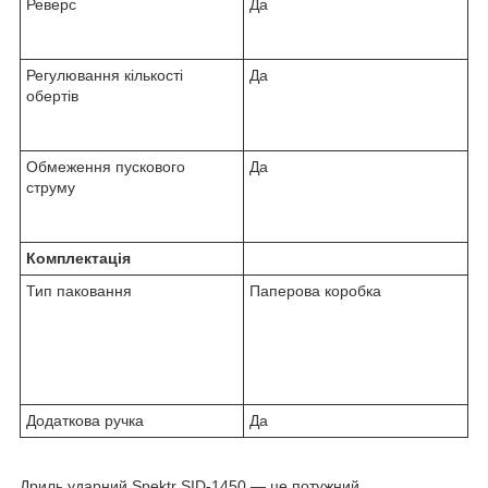
Реверс
Да
Регулювання кількості
Да
обертів
Обмеження пускового
Да
струму
Комплектація
Тип паковання
Паперова коробка
Додаткова ручка
Да
Дриль ударний Spektr SID-1450 — це потужний