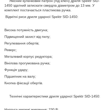
Якісний кулачковий патрон (під ключ) дриля Spektr SID-
1450 здатний затискати свердла діаметром до 13 мм. У
комплект постачається пластикова ручка.
Відмітні риси дриля ударної Spektr SID-1450:
Висока потужність двигуна;
Підвищений захист від пилу;
Регулювання обертів;
Реверс;
Металевий корпус редуктора;
Вінілова прогумована ручка;
Функція удару;
Підшипник на валу;
Кнопка фіксації обертів.
Технічні характеристики дриля ударної Spektr SID-1450:
Напруга мережі живлення: 230 В;