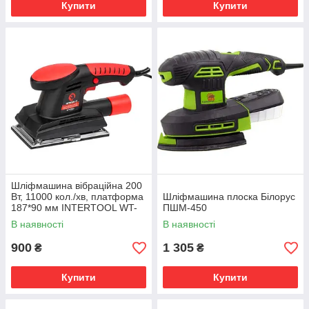
Купити
Купити
Шліфмашина вібраційна 200
Вт, 11000 кол./хв, платформа
Шліфмашина плоска Білорус
187*90 мм INTERTOOL WT-
ПШМ-450
0521
В наявності
В наявності
900
1 305
₴
₴
Купити
Купити