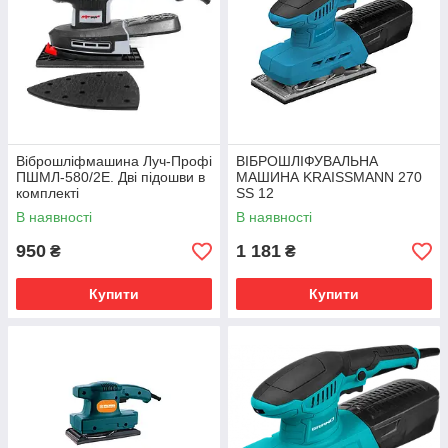
Віброшліфмашина Луч-Профі
ВІБРОШЛІФУВАЛЬНА
ПШМЛ-580/2Е. Дві підошви в
МАШИНА KRAISSMANN 270
комплекті
SS 12
В наявності
В наявності
950
1 181
₴
₴
Купити
Купити