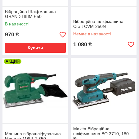
Вібраційна Шліфмашина
GRAND ПШМ-650
Віброційна шліфмашина
В наявності
Craft CVM-250N
970
Немає в наявності
₴
1 080
₴
Купити
АКЦИЯ
Makita Вібраційна
Машина віброшліфувальна
шліфмашина BO 3710, 180
Моноліт МВШ 2-550
Вт